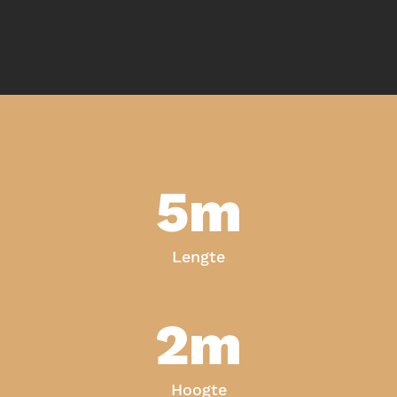
5m
Lengte
2m
Hoogte